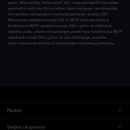
gume, klima uređaj, krovni nosač, itd.) mogu promijeniti relevantne
parametre vozila kao što su težina, otpor kotrljanja i aerodinamika,
što rezultira odstupanjem vrijednosti potrošnje i emisije CO2.
Relevantna vrijednost emisije CO2 za WLTP testirana vozila je
kombinirana WLTP vrijednost emisije CO2 u g/km, za električna
hibridna vozila s eksternim punjenjem ponderirana kombinirana WLTP
vrijednost emisije CO2 u g/km. Za više informacija, posjetite
https://www.audi.at/wltp ili kontaktirajte ovlaštenog prodavača.
Modeli
Savjeti i kupovina