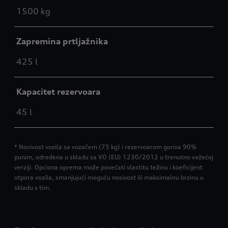
1500 kg
Zapremina prtljažnika
425 l
Kapacitet rezervoara
45 l
* Nosivost vozila sa vozačem (75 kg) i rezervoarom goriva 90%
punim, određena u skladu sa VO (EU) 1230/2012 u trenutno važećoj
verziji. Opciona oprema može povećati vlastitu težinu i koeficijent
otpora vozila, smanjujući moguću nosivost ili maksimalnu brzinu u
skladu s tim.