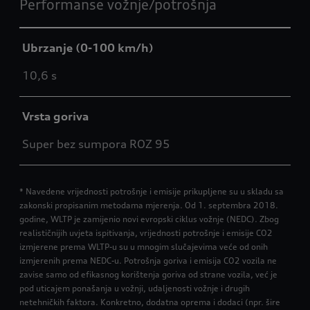
Performanse vožnje/potrošnja
Ubrzanje (0-100 km/h)
10,6 s
Vrsta goriva
Super bez sumpora ROZ 95
* Navedene vrijednosti potrošnje i emisije prikupljene su u skladu sa
zakonski propisanim metodama mjerenja. Od 1. septembra 2018.
godine, WLTP je zamijenio novi evropski ciklus vožnje (NEDC). Zbog
realističnijih uvjeta ispitivanja, vrijednosti potrošnje i emisije CO2
izmjerene prema WLTP-u su u mnogim slučajevima veće od onih
izmjerenih prema NEDC-u. Potrošnja goriva i emisija CO2 vozila ne
zavise samo od efikasnog korištenja goriva od strane vozila, već je
pod uticajem ponašanja u vožnji, udaljenosti vožnje i drugih
netehničkih faktora. Konkretno, dodatna oprema i dodaci (npr. šire