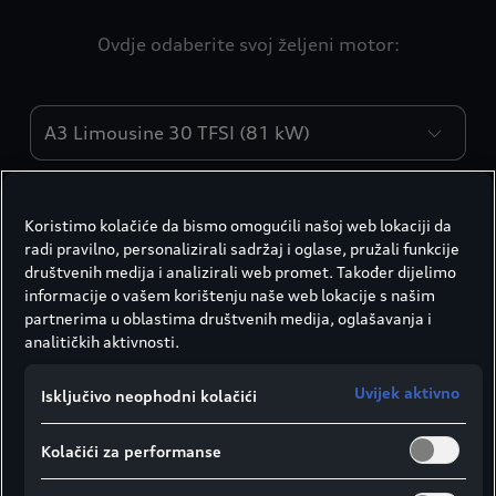
Ovdje odaberite svoj željeni motor:
Motori
Motor/Elektrika
Koristimo kolačiće da bismo omogućili našoj web lokaciji da
radi pravilno, personalizirali sadržaj i oglase, pružali funkcije
društvenih medija i analizirali web promet. Također dijelimo
Dizajn mjenjača
informacije o vašem korištenju naše web lokacije s našim
partnerima u oblastima društvenih medija, oglašavanja i
Redni 3-cilindrični benzinski motor s izravnim
analitičkih aktivnosti.
ubrizgavanjem, regulacijom lambda sonde,
regulacijom detonacije i turbopunjačem na
Uvijek aktivno
Isključivo neophodni kolačići
ispušne plinove
Kolačići za performanse
Maksimalni obrtni moment