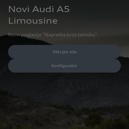
Novi Audi A5
Limousine
Novo poglavlje "Napretka kroz tehniku"
Otkrijte više
Konfigurator