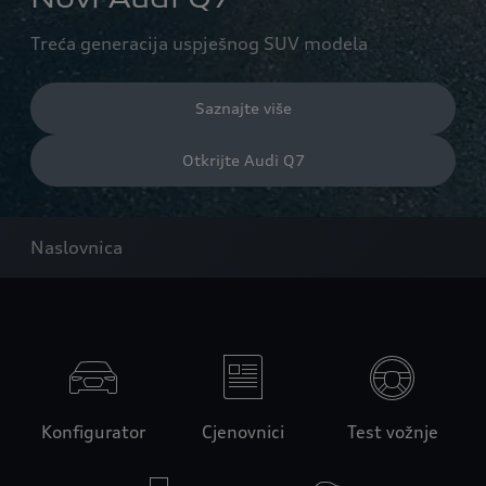
Treća generacija uspješnog SUV modela
Saznajte više
Otkrijte Audi Q7
Naslovnica
Konfigurator
Cjenovnici
Test vožnje