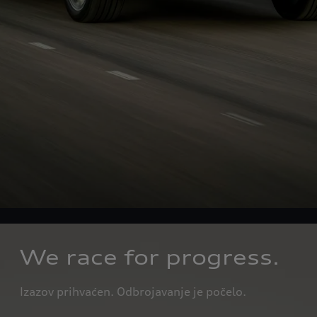
We race for progress.
Izazov prihvaćen. Odbrojavanje je počelo.