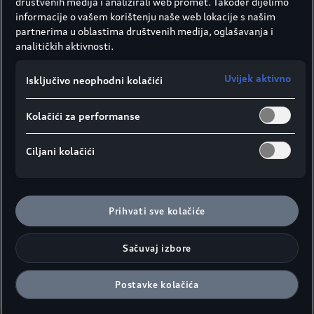
društvenih medija i analizirali web promet. Također dijelimo
informacije o vašem korištenju naše web lokacije s našim
partnerima u oblastima društvenih medija, oglašavanja i
analitičkih aktivnosti.
Uvijek aktivno
Isključivo neophodni kolačići
Kolačići za performanse
Ciljani kolačići
Prihvati sve kolačiće
Sačuvaj izbore
Postavke kolačića