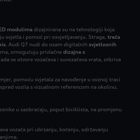
LED modulima
dizajnirana su na tehnologiji koja
ju svjetla i pomoć pri osvjetljavanju. Straga,
treća
pis
. Audi Q7 nudi do osam digitalnih
svjetlosnih
jama, omogućuju privlačne
dizajne s
Kada se otvore vozačeva i suvozačeva vrata, otkriva
imjer, pomoću svjetala za navođenje u voznoj traci
 ispred vozila s vizualnom referencom na okolinu.
česnike u saobraćaju, poput biciklista, na promjenu
žava vozača pri ubrzanju, kočenju, održavanju
vanjima.