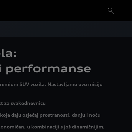
la:
 i performanse
 premium SUV vozila. Nastavljamo ovu misiju
ost za svakodnevnicu
oje daju osjećaj prostranosti, danju i noću
konomičan, u kombinaciji s još dinamičnijim,