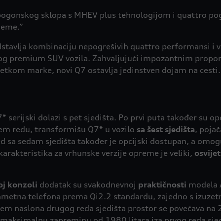
ogonskog sklopa s MHEV plus tehnologijom i quattro pogo
jeme.”
dstavlja kombinaciju nepogrešivih quattro performansi i 
og premium SUV vozila. Zahvaljujući impozantnim proporci
etkom marke, novi Q7 ostavlja jedinstven dojam na cesti.
7* serijski dolazi s pet sjedišta. Po prvi puta također su o
ćem redu, transformišu Q7* u vozilo
sa šest sjedišta
, poja
d sa sedam sjedišta također je opcijski dostupan, a omoguć
arakteristika za vrhunske verzije opreme je veliki,
osvije
oj konzoli
dodatak su svakodnevnoj
praktičnosti
modela A
ametna telefona prema Qi2.2 standardu, zajedno s izuzetno
jem naslona drugog reda sjedišta prostor se povećava na 
 i maksimalnu zapreminu od 1980 litara iza prvog reda sjed