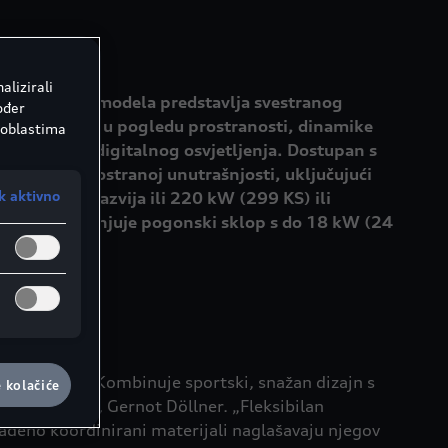
alizirali
g uspješnog modela predstavlja svestranog
ođer
lja standarde u pogledu prostranosti, dinamike
 oblastima
e tehnologije digitalnog osvjetljenja. Dostupan s
uživati u prostranoj unutrašnjosti, uključujući
k aktivno
otora koji razvija ili 220 kW (299 KS) ili
meno nadopunjuje pogonski sklop s do 18 kW (24
 cijene.
 generaciju. Kombinuje sportski, snažan dizajn s
e kolačiće
r marke Audi, Gernot Döllner. „Fleksibilan
klađeno koordinirani materijali naglašavaju njegov