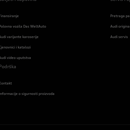
Finansiranje
Pretraga pa
Polovna vozila Das WeltAuto
Audi origin
Audi varijante karoserije
Audi servis
Cjenovnici i katalozi
Audi video uputstva
Podrška
Kontakt
Informacije o sigurnosti proizvoda