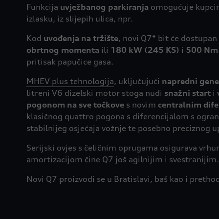
Funkcija
uvježbanog parkiranja
omogućuje kupcim
izlasku, iz slijepih ulica, npr.
Kod
uvođenja na tržište
, novi Q7* bit će dostupan
obrtnog momenta
ili
180 kW (245 KS)
i
500 Nm
pritisak papučice gasa.
MHEV plus tehnologija
, uključujući
napredni gene
litreni V6 dizelski motor stoga nudi
snažni start
i
pogonom na sve točkove
s novim
centralnim dif
klasičnog quattro pogona s diferencijalom s ogranič
stabilnijeg osjećaja vožnje te posebno preciznog u
Serijski ovjes s čeličnim oprugama osigurava vrhun
amortizacijom čine Q7 još agilnijim i svestranijim.
Novi Q7 proizvodi se u Bratislavi, baš kao i preth