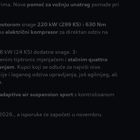
rima. Nova
pomoć za vožnju unatrag
pomaže pri
 motorom
snage
220 kW (299 KS)
i
630 Nm
ima
električni kompresor
za direktan odziv na
18 kW (24 KS) dodatne snage. 3-
epenim tiptronic mjenjačem i
stalnim quattro
ćenjem
. Kupci koji se odluče za najviši nivo
 i laganog odziva upravljanja, još agilnijeg, ali
a.
adaptive air suspension sport
s kontrolisanom
a 2026., a isporuke će započeti u novembru.