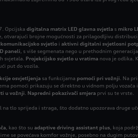
7. Opcijska
digitalna matrix LED glavna svjetla
s
mikro 
e, otvarajući brojne mogućnosti za prilagodljivu distribuci
a
komunikacijsko svjetlo
i
aktivni digitalni svjetlosni pot
D paneli
, s više segmenata nego u prethodnim generaci
h svjetala.
Projekcijsko svjetlo u vratima
nova je odlika. 
ući put do vozila.
kcije osvjetljenja
sa funkcijama
pomoći pri vožnji
. Na pr
sistema pomoći prikazuju se direktno u vidnom polju vozača
i u vožnji
.
Napredni pokazivači smjera
prvi su te vrste.
al na tlo sprijeda i straga, što dodatno upozorava druge u
ača
, kao što su
adaptive driving assistant plus
, koja podr
i. Time se povećava komfor vožnje, posebno na dugim puto