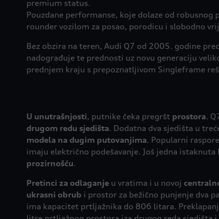
premium status.
Pouzdane performanse, koje dolaze od robusnog p
rounder vozilom za posao, porodicu i slobodno vri
Bez obzira na teren, Audi Q7 od 2005. godine pre
nadograđuje te prednosti uz novu generaciju velik
prednjem kraju s prepoznatljivom Singleframe reš
U unutrašnjosti
, putnike čeka pregršt
prostora
. Q
drugom redu sjedišta
. Dodatna dva sjedišta u tre
modela na dugim putovanjima
. Popularni raspore
imaju električno podešavanje. Još jedna istaknuta k
prozirnošću
.
Pretinci za odlaganje
u vratima i u novoj
centraln
ukrasni obrub
i prostor za bežično punjenje dva p
ima kapacitet prtljažnika do 806 litara. Preklapan
litre prtljažnog prostora iza drugog reda sjedišta