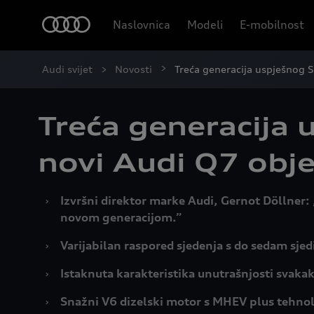
Naslovnica
Modeli
E-mobilnost
Audi svijet
Novosti
Treća generacija uspješnog 
Treća generacija
novi Audi Q7 obje
›
Izvršni direktor marke Audi, Gernot Döllner:
novom generacijom.”
›
Varijabilan raspored sjedenja s do sedam sje
›
Istaknuta karakteristika unutrašnjosti svakak
›
Snažni V6 dizelski motor s MHEV plus tehnolo