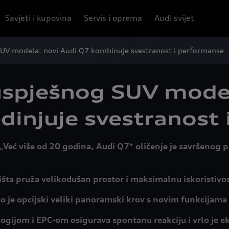
Savjeti i kupovina
Servis i oprema
Audi svijet
SUV modela: novi Audi Q7 kombinuje svestranost i performanse
 uspješnog SUV mode
dinjuje svestranost
 „Već više od 20 godina, Audi Q7* oličenje je savršenog
dišta pruža velikodušan prostor i maksimalnu iskoristiv
o je opcijski veliki panoramski krov s novim funkcijama k
gijom i EPC-om osigurava spontanu reakciju i vrlo je e