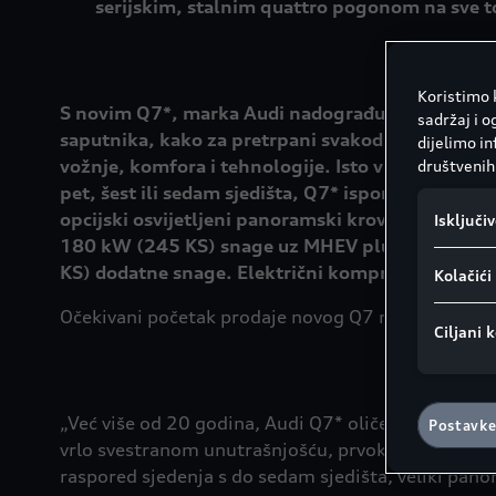
serijskim, stalnim quattro pogonom na sve 
Koristimo k
S novim Q7*, marka Audi nadograđuje izuzetno u
sadržaj i o
saputnika, kako za pretrpani svakodnevni raspore
dijelimo i
vožnje, komfora i tehnologije. Isto vrijedi i za n
društvenih 
pet, šest ili sedam sjedišta, Q7* isporučuje maks
opcijski osvijetljeni panoramski krov s promjenji
Isključi
180 kW (245 KS) snage uz MHEV plus tehnologij
KS) dodatne snage. Električni kompresor takođe
Kolačić
Očekivani početak prodaje novog Q7 modela u Bosni
Ciljani k
„Već više od 20 godina, Audi Q7* oličenje je savr
Postavke
vrlo svestranom unutrašnjošću, prvoklasnim materij
raspored sjedenja s do sedam sjedišta, veliki pano