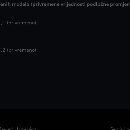
vedenih modela (privremene vrijednosti podložne promje
,1 (privremeno);
,2 (privremeno);
Savjeti i kupovina
Servis i