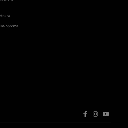
rtnera
alna oprema