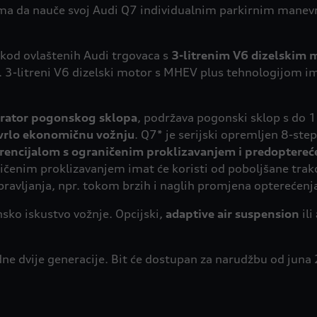
a da nauče svoj Audi Q7 individualnim parkirnim manev
 kod ovlaštenih Audi trgovaca s
3-litrenim V6 dizelskim
. 3-litreni V6 dizelski motor s MHEV plus tehnologijom 
rator pogonskog sklopa
, podržava pogonski sklop s do 
vrlo ekonomičnu vožnju
. Q7* je serijski opremljen 8-st
erencijalom s ograničenim proklizavanjem i predoptere
enim proklizavanjem imat će koristi od poboljšane trakcije
pravljanja, npr. tokom brzih i naglih promjena opterećenj
sko iskustvo vožnje. Opcijski,
adaptive air suspension
ili
odne dvije generacije. Bit će dostupan za narudžbu od jun