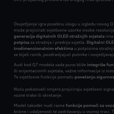
Osvjetljenje igra posebnu ulogu u izgledu novog Q
može projicirati svjetlosne uzorke visoke rezolucij
generacija
digitalnih OLED stražnjih svjetala
im
potpisa
za stražnja i prednja svjetla.
Digitalni
OLE
trodimenzionalnim efektima
u potpisima stražnji
se bijeli romb, pozdravljajući putnike i osvjetljavaj
Audi kod Q7 modela sada puno bliže
integriše fun
ili orijentacionih svjetala, važne informacije iz 
Te svjetlosne funkcije pomažu
povećanju sigurnost
Noću pokazivači smjera projiciraju svjetlosni sign
vozne trake ili skretanje.
Model također nudi razne
funkcije pomoći za voz
brzine i udaljenosti te zadržavanju u voznoj trac