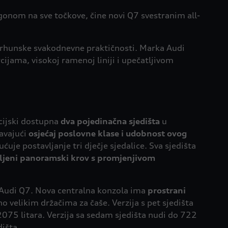
nom na sve točkove, čine novi Q7 svestranim all-
vrhunske svakodnevne praktičnosti. Marka Audi
jama, visokoj ramenoj liniji i upečatljivom
pcijski dostupna
dva pojedinačna sjedišta
u
čavajući
osjećaj poslovne klase i udobnost ovog
uje postavljanje tri dječje sjedalice. Sva sjedišta
tljeni panoramski krov s promjenjivom
udi Q7. Nova centralna konzola ima
prostrani
 velikim držačima za čaše. Verzija s pet sjedišta
2075 litara. Verzija sa sedam sjedišta nudi do 722
išta.