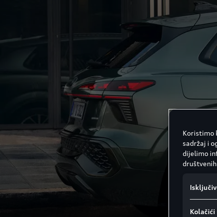
Koristimo k
sadržaj i o
dijelimo i
društvenih 
Isključi
Kolačić