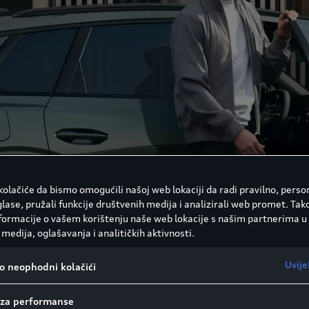
olačiće da bismo omogućili našoj web lokaciji da radi pravilno, person
glase, pružali funkcije društvenih medija i analizirali web promet. Tak
nformacije o vašem korištenju naše web lokacije s našim partnerima u
medija, oglašavanja i analitičkih aktivnosti.
Uvije
vo neophodni kolačići
i za performanse