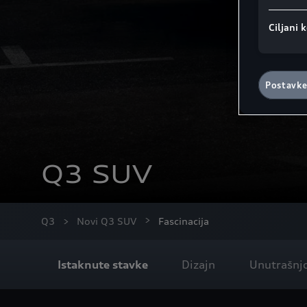
Ciljani k
Postavke
Q3 SUV
Q3
Novi Q3 SUV
Fascinacija
Istaknute stavke
Dizajn
Unutrašnj