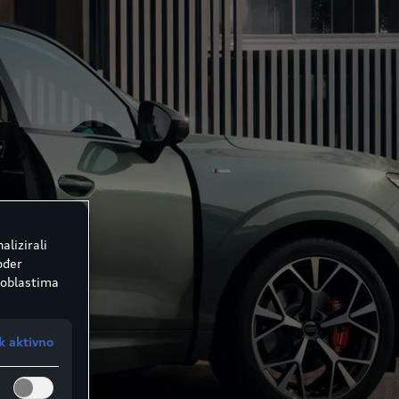
alizirali
ođer
 oblastima
k aktivno