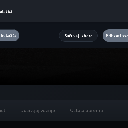
olačići
 kolačića
Sačuvaj izbore
Prihvati sv
ost
Doživljaj vožnje
Ostala oprema