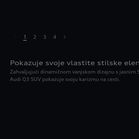
1
2
3
4
Pokazuje svoje vlastite stilske el
Zahvaljujući dinamičnom vanjskom dizajnu s jasnim
Audi Q3 SUV pokazuje svoju karizmu na cesti.