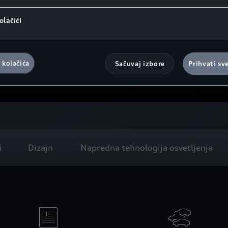
olačići
 kolačića
Sačuvaj izbore
Prihvati sv
i
Dizajn
Napredna tehnologija osvetljenja