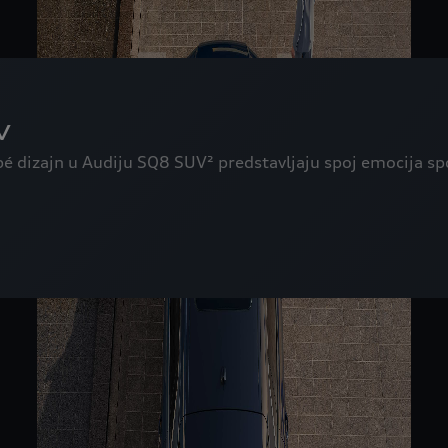
v
pé dizajn u Audiju SQ8 SUV² predstavljaju spoj emocija s