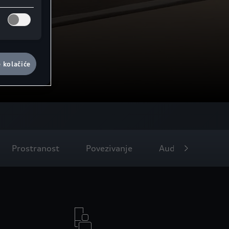
e kolačiće
Prostranost
Povezivanje
Audi exclusive