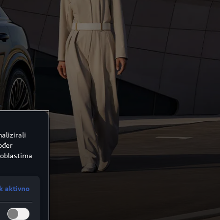
alizirali
kođer
 oblastima
k aktivno