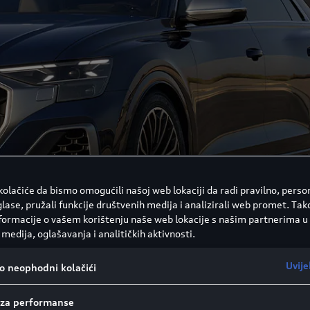
olačiće da bismo omogućili našoj web lokaciji da radi pravilno, person
glase, pružali funkcije društvenih medija i analizirali web promet. Ta
nformacije o vašem korištenju naše web lokacije s našim partnerima u
medija, oglašavanja i analitičkih aktivnosti.
Uvije
vo neophodni kolačići
i za performanse