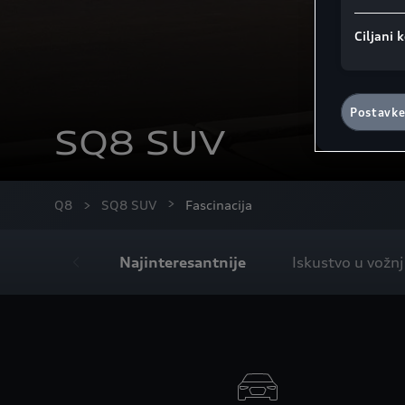
Ciljani k
Postavke
SQ8 SUV
Q8
SQ8 SUV
Fascinacija
Najinteresantnije
Iskustvo u vožnj