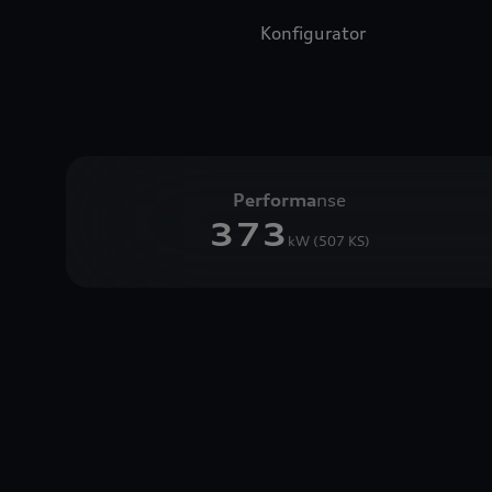
Konfigurator
Performa
nse
373
kW (507 KS)