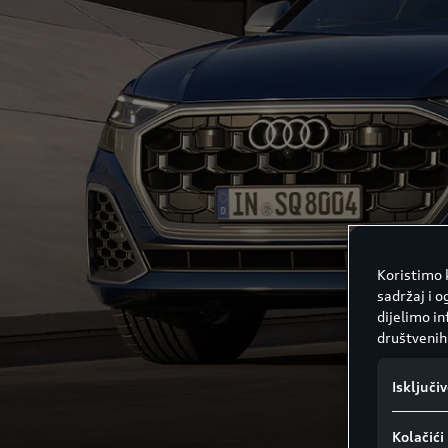
Koristimo k
sadržaj i o
dijelimo i
društvenih 
Isključi
Kolačić