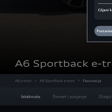
Ciljani k
Postavke
A6 Sportback e-t
A6 e-tron
A6 Sportback e-tron
Fascinacija
Istaknuto
Domet i punjenje
Dizajn