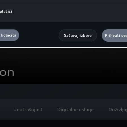
olačići
 kolačića
Sačuvaj izbore
Prihvati sv
ron
Unutrašnjost
Digitalne usluge
Doživlja