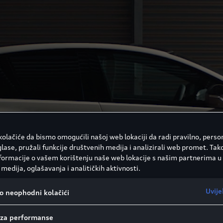
olačiće da bismo omogućili našoj web lokaciji da radi pravilno, person
glase, pružali funkcije društvenih medija i analizirali web promet. Tak
nformacije o vašem korištenju naše web lokacije s našim partnerima u
medija, oglašavanja i analitičkih aktivnosti.
Uvije
vo neophodni kolačići
i za performanse