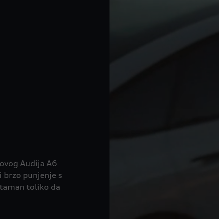
novog Audija A6
 brzo punjenje s
 taman toliko da