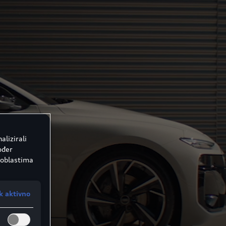
alizirali
ođer
 oblastima
k aktivno