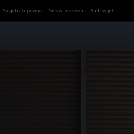
Savjeti i kupovina
Servis i oprema
Audi svijet