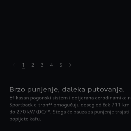
1
2
3
4
5
Brzo punjenje, daleka putovanja.
Efikasan pogonski sistem i dotjerana aerodinamika 
Sportback e-tron²² omogućuju doseg od čak 711 km i
do 270 kW (DC)¹⁰. Stoga će pauza za punjenje trajati
popijete kafu.