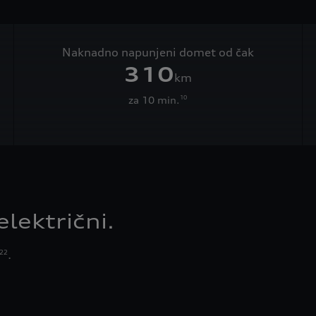
Naknadno napunjeni domet od čak
310
km
za 10 min.
10
lektrični.
.
22