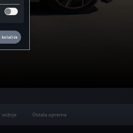
e kolačiće
j vožnje
Ostala oprema