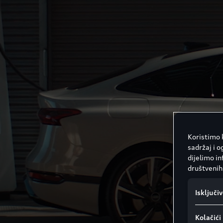
Koristimo k
sadržaj i o
dijelimo i
društvenih 
Isključi
Kolačić