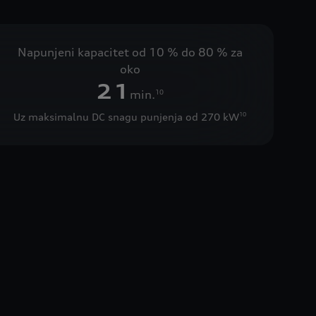
Napunjeni kapacitet od 10 % do 80 % za
oko
21
min.
10
Uz maksimalnu DC snagu punjenja od 270 kW
10