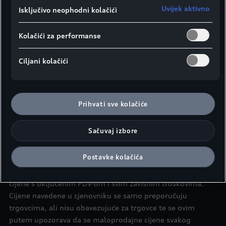
Uvijek aktivno
Isključivo neophodni kolačići
Vrsta goriva
D
Kolačići za performanse
KS/kW
299/220
Opis mjenjača
S-tronic 7 brzina
Ciljani kolačići
Kubični kapacitet
2967
Vrata
5
Preporučena
Prihvati sve kolačiće
maloprodajna
KM 153.721,00
cijena
Sačuvaj izbore
Postavke kolačića
Napominjemo kako sve cijene navedene u ovom cjenovniku
nisu maloprodajne cijene već neobavezujuće preporučene
cijene s uključenim PDV-om i svim zavisnim troškovima.
Cijene navedene u cjenovniku se samo preporučuju
trgovcima, ali nisu obavezujuće za trgovce te se ovim
putem upozorava da se maloprodajne cijene svakog