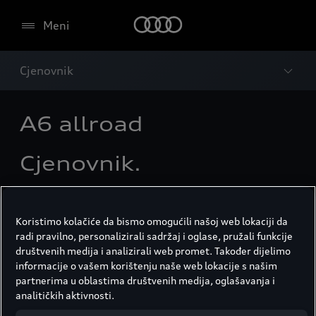
Meni
Cjenovnik
A6 allroad
Cjenovnik.
Odlučivanje na osnovu informacija.
Koristimo kolačiće da bismo omogućili našoj web lokaciji da
radi pravilno, personalizirali sadržaj i oglase, pružali funkcije
društvenih medija i analizirali web promet. Također dijelimo
A6 allroad
informacije o vašem korištenju naše web lokacije s našim
partnerima u oblastima društvenih medija, oglašavanja i
A6 Allroad quattro / 3.0 V6 TDI / 299
analitičkih aktivnosti.
KS