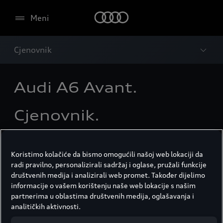
Meni
Cjenovnik
Audi A6 Avant.
Cjenovnik.
Odlučivanje na bazi informacija.
Koristimo kolačiće da bismo omogućili našoj web lokaciji da
radi pravilno, personalizirali sadržaj i oglase, pružali funkcije
društvenih medija i analizirali web promet. Također dijelimo
A6 Avant Basic
informacije o vašem korištenju naše web lokacije s našim
partnerima u oblastima društvenih medija, oglašavanja i
analitičkih aktivnosti.
A6 Avant TFSI quattro S tronic