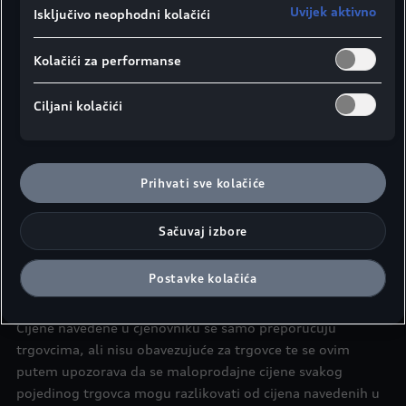
Uvijek aktivno
Vrsta goriva
B
Isključivo neophodni kolačići
KS/kW
367/270
Kolačići za performanse
Opis mjenjača
S-tronic 7 brzina
Kubični kapacitet
2995
Ciljani kolačići
Vrata
5
Preporučena
maloprodajna
KM 159.758,00
Prihvati sve kolačiće
cijena
Sačuvaj izbore
Napominjemo kako sve cijene navedene u ovom cjenovniku
Postavke kolačića
nisu maloprodajne cijene već neobavezujuće preporučene
cijene s uključenim PDV-om i svim zavisnim troškovima.
Cijene navedene u cjenovniku se samo preporučuju
trgovcima, ali nisu obavezujuće za trgovce te se ovim
putem upozorava da se maloprodajne cijene svakog
pojedinog trgovca mogu razlikovati od cijena navedenih u