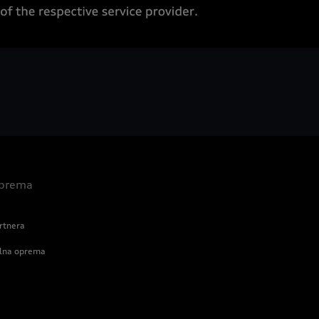
 oprema
rtnera
alna oprema