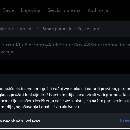
Savjeti i kupovina
Servis i oprema
Audi svijet
nje/Infotainment
Smartphone interfejs e-tron
 e-tron
Ključ-etron
myAudi
Phone Box A8
Smartphone inter
izacija
olačiće da bismo omogućili našoj web lokaciji da radi pravilno, person
glase, pružali funkcije društvenih medija i analizirali web promet. Tak
nformacije o vašem korištenju naše web lokacije s našim partnerima u
medija, oglašavanja i analitičkih aktivnosti.
Uvije
vo neophodni kolačići