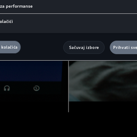
i za performanse
olačići
 kolačića
Sačuvaj izbore
Prihvati sv