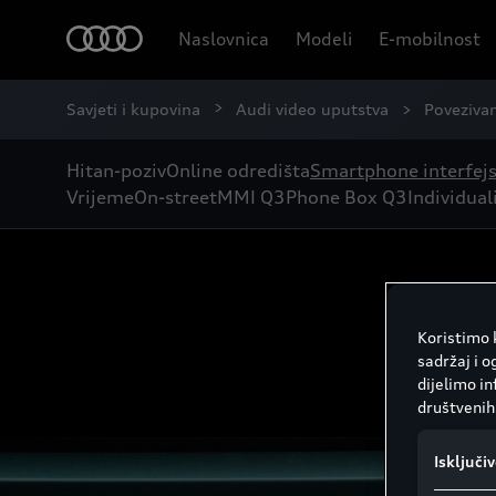
Naslovnica
Modeli
E-mobilnost
Savjeti i kupovina
Audi video uputstva
Poveziva
Hitan-poziv
Online odredišta
Smartphone interfejs
Vrijeme
On-street
MMI Q3
Phone Box Q3
Individual
Koristimo k
sadržaj i o
dijelimo i
društvenih 
Isključi