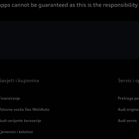
Savjeti i kupovina
Servis i
Finansiranje
Pretraga pa
Polovna vozila Das WeltAuto
Audi origin
Audi varijante karoserije
Audi servis
Cjenovnici i katalozi