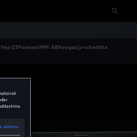
fejs Q3
Povezani
MMI A8
Navigacija-odredišta
alizirali
ođer
 oblastima
k aktivno