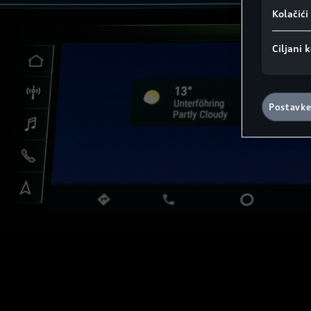
Kolačić
Ciljani k
Postavke