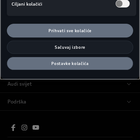
Ciljani kolačići
Modeli
Prihvati sve kolačiće
Sačuvaj izbore
Savjeti i kupovina
Postavke kolačića
Servis i oprema
Audi svijet
Podrška