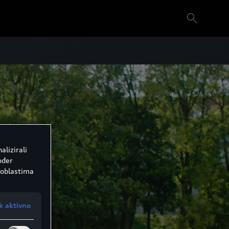
alizirali
ođer
 oblastima
k aktivno