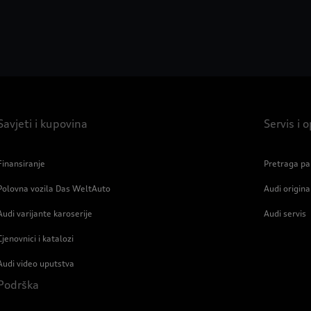
Savjeti i kupovina
Servis i
Finansiranje
Pretraga pa
Polovna vozila Das WeltAuto
Audi origin
Audi varijante karoserije
Audi servis
Cjenovnici i katalozi
Audi video uputstva
Podrška