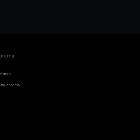
 oprema
rtnera
alna oprema