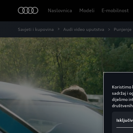
Naslovnica
Modeli
E-mobilnost
Savjeti i kupovina
Audi video uputstva
Punjenje
Koristimo k
sadržaj i o
dijelimo i
društvenih 
Isključi