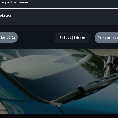
i za performanse
olačići
 kolačića
Sačuvaj izbore
Prihvati sv