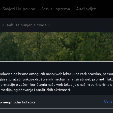
Savjeti i kupovina
Servis i oprema
Audi svijet
Kabl za punjenje Mode 3
olačiće da bismo omogućili našoj web lokaciji da radi pravilno, person
glase, pružali funkcije društvenih medija i analizirali web promet. Tak
nformacije o vašem korištenju naše web lokacije s našim partnerima u
medija, oglašavanja i analitičkih aktivnosti.
Uvije
vo neophodni kolačići