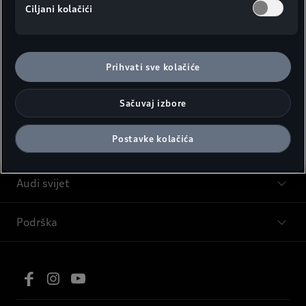
Ciljani kolačići
Modeli
Prihvati sve kolačiće
Sačuvaj izbore
Savjeti i kupovina
Postavke kolačića
Servis i oprema
Audi svijet
Podrška