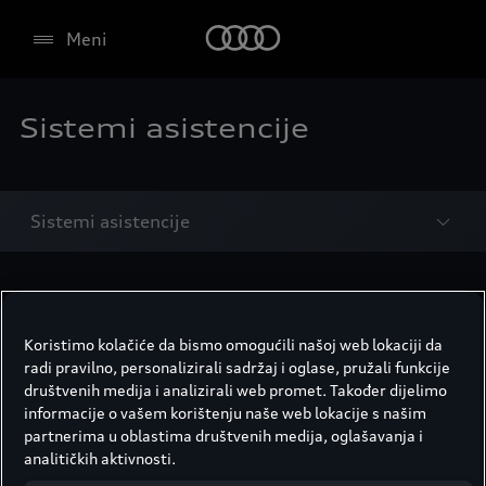
Meni
Sistemi asistencije
Sistemi asistencije
Sistemi asistencije*
Koristimo kolačiće da bismo omogućili našoj web lokaciji da
Audi sistemi asistencije nude veću udobnost na
radi pravilno, personalizirali sadržaj i oglase, pružali funkcije
dugim putovanjima i veću bezbjednost u opasnim
društvenih medija i analizirali web promet. Također dijelimo
situacijama. Oni vam, pomažu pri održavanju
informacije o vašem korištenju naše web lokacije s našim
pravca, kočenju u slučaju nužde i prepoznavanju
partnerima u oblastima društvenih medija, oglašavanja i
saobraćajnih znaka kako bi vam ukazali na
analitičkih aktivnosti.
aktuelna ograničenja brzine. Pritom povezano je