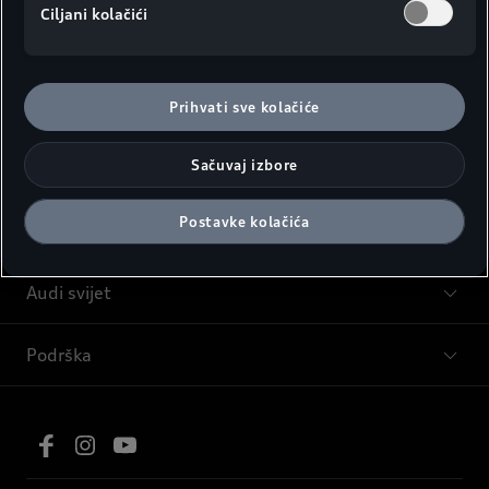
Ciljani kolačići
Modeli
Prihvati sve kolačiće
Sačuvaj izbore
Savjeti i kupovina
Postavke kolačića
Servis i oprema
Audi svijet
Podrška