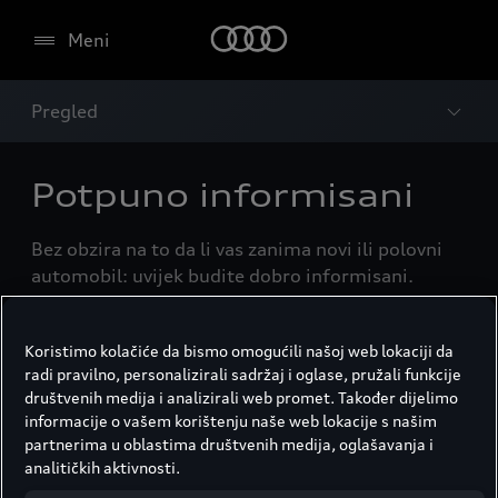
Meni
Pregled
Potpuno informisani
Bez obzira na to da li vas zanima novi ili polovni
automobil: uvijek budite dobro informisani.
Iskoristite naše atraktivne promocije i ponude ili
saznajte više o mogućnostima lizinga i
Koristimo kolačiće da bismo omogućili našoj web lokaciji da
finansiranja.
radi pravilno, personalizirali sadržaj i oglase, pružali funkcije
društvenih medija i analizirali web promet. Također dijelimo
informacije o vašem korištenju naše web lokacije s našim
Finansiranje
partnerima u oblastima društvenih medija, oglašavanja i
analitičkih aktivnosti.