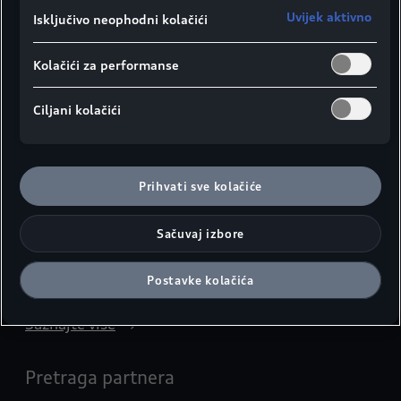
Saznajte više
Uvijek aktivno
Isključivo neophodni kolačići
Aktuelne Audi akcije
Kolačići za performanse
U pripremi
Ciljani kolačići
Audi polovna vozila
Saznajte više
Prihvati sve kolačiće
Audi varijante karoserije
Sačuvaj izbore
Saznajte više
Cjenovnici i katalozi
Postavke kolačića
Saznajte više
Pretraga partnera