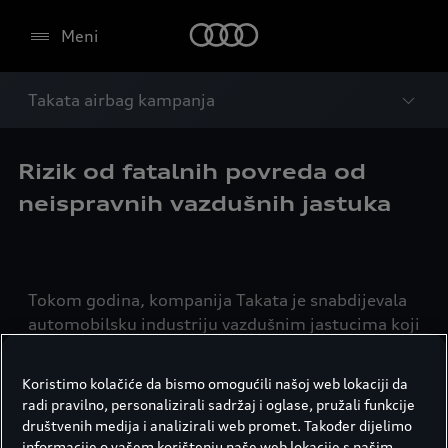
Meni
Takata airbag kampanja
Rizik od fatalnih povreda od
neispravnih vazdušnih jastuka
Tokom godina, kompanija Takata je snabdijevala
automobilsku industriju vazdušnim jastucima koji
sadrže neispravne generatore gasa koji mogu da
pretrpe promjene usljed starenja izazvanog
Koristimo kolačiće da bismo omogućili našoj web lokaciji da
određenim klimatskim uticajima (toplota i
radi pravilno, personalizirali sadržaj i oglase, pružali funkcije
vlažnost) i tako predstavljaju opasnost za vas i
društvenih medija i analizirali web promet. Također dijelimo
vaše saputnike u slučaju nezgode.
informacije o vašem korištenju naše web lokacije s našim