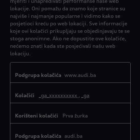
mjeriti i unapređivati performanse naše web
lokacije. Oni pomažu da znamo koje stranice su
najviše i najmanje popularne i vidimo kako se
posjetioci kreću po web lokaciji. Sve informacije
koje ovi kolačići prikupljaju se objedinjavaju te se
stoga anonimne. Ako ne dopustite ove kolačiće,
nećemo znati kada ste posjećivali našu web
lokaciju.
Kolačići
za
www.audi.ba
performanse
_ga_xxxxxxxxxx
,
_ga
Prva žurka
audi.ba