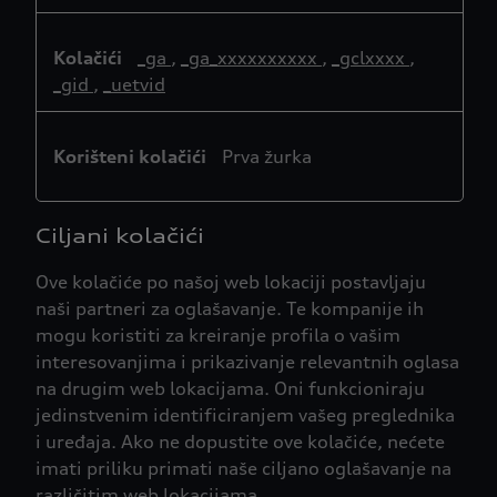
_ga
,
_ga_xxxxxxxxxx
,
_gclxxxx
,
_gid
,
_uetvid
Prva žurka
Ciljani kolačići
Ove kolačiće po našoj web lokaciji postavljaju
naši partneri za oglašavanje. Te kompanije ih
mogu koristiti za kreiranje profila o vašim
interesovanjima i prikazivanje relevantnih oglasa
na drugim web lokacijama. Oni funkcioniraju
jedinstvenim identificiranjem vašeg preglednika
i uređaja. Ako ne dopustite ove kolačiće, nećete
imati priliku primati naše ciljano oglašavanje na
različitim web lokacijama.