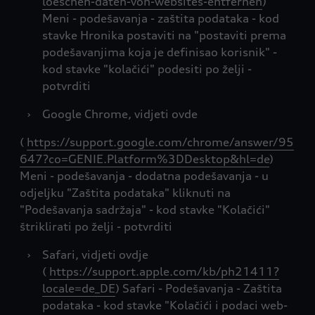
loeschen-daten-von-websites-entfernen
)
Meni - podešavanja - zaštita podataka - kod
stavke Hronika postaviti na "postaviti prema
podešavanjima koja je definisao korisnik" -
kod stavke "kolačići" podesiti po želji -
potvrditi
›
Google Chrome, vidjeti ovde
(
https://support.google.com/chrome/answer/95
647?co=GENIE.Platform%3DDesktop&hl=de
)
Meni - podešavanja - dodatna podešavanja - u
odjeljku "Zaštita podataka" kliknuti na
"Podešavanja sadržaja" - kod stavke "Kolačići"
štriklirati po želji - potvrditi
›
Safari, vidjeti ovdje
(
https://support.apple.com/kb/ph21411?
locale=de_DE
) Safari - Podešavanja - Zaštita
podataka - kod stavke "Kolačići i podaci web-