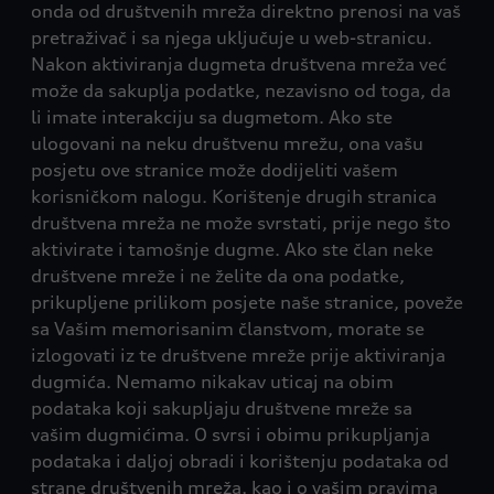
onda od društvenih mreža direktno prenosi na vaš
pretraživač i sa njega uključuje u web-stranicu.
Nakon aktiviranja dugmeta društvena mreža već
može da sakuplja podatke, nezavisno od toga, da
li imate interakciju sa dugmetom. Ako ste
ulogovani na neku društvenu mrežu, ona vašu
posjetu ove stranice može dodijeliti vašem
korisničkom nalogu. Korištenje drugih stranica
društvena mreža ne može svrstati, prije nego što
aktivirate i tamošnje dugme. Ako ste član neke
društvene mreže i ne želite da ona podatke,
prikupljene prilikom posjete naše stranice, poveže
sa Vašim memorisanim članstvom, morate se
izlogovati iz te društvene mreže prije aktiviranja
dugmića. Nemamo nikakav uticaj na obim
podataka koji sakupljaju društvene mreže sa
vašim dugmićima. O svrsi i obimu prikupljanja
podataka i daljoj obradi i korištenju podataka od
strane društvenih mreža, kao i o vašim pravima