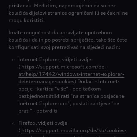
pristanak. Međutim, napominjemo da su bez
kolačića dijelovi stranice ograničeni ili se čak ni ne
mogu koristiti.
Imate mogućnost da upravljate upotrebom
kolačića i da ih po potrebi spriječite, tako što ćete
konfigurisati svoj pretraživač na sljedeći način:
›
Internet Explorer, vidjeti ovdje
(
https://support.microsoft.com/de-
at/help/17442/windows-internet-explorer-
delete-manage-cookies
) Dodaci - Internet-
opcije - kartica "više" - pod tačkom
bezbjednost štiklirati "na stranice posjećene
Inetrnet Explorerom", poslati zahtjeve "ne
prati" - potvrditi
›
Firefox, vidjeti ovdje
(
https://support.mozilla.org/de/kb/cookies-