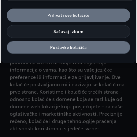
možemo ponuditi.
Prihvati sve kolačiće
Spisak kolačića
Sačuvaj izbore
Kolačić je mala količina podataka (tekstualna
datoteka) za koju web lokacija, kad je korisnik
Postavke kolačića
posjeti, traži dozvolu od preglednika da je
pohrani na vašem uređaju radi bilježenja
informacija o vama, kao što su vaše jezičke
preference ili informacije za prijavljivanje. Ove
kolačiće postavljamo mi i nazivaju se kolačićima
prve strane. Koristimo i kolačiće trećih strana –
odnosno kolačiće s domene koja se razlikuje od
domene web lokacije koju posjećujete – za naše
oglašivačke i marketinške aktivnosti. Preciznije
rečeno, kolačiće i druge tehnologije praćenja
aktivnosti koristimo u sljedeće svrhe: