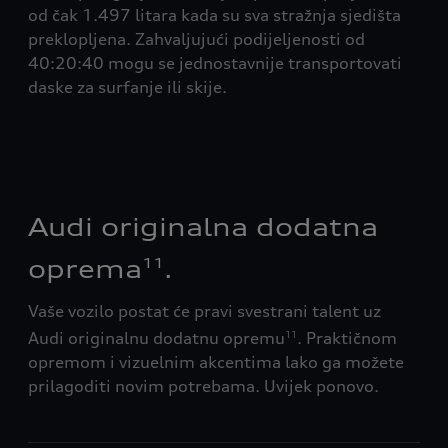
pla
ća i
od čak 1.497 litara kada su sva stražnja sjedišta
kam
preklopljena. Zahvaljujući podijeljenosti od
 se
40:20:40 mogu se jednostavnije transportovati
daske za surfanje ili skije.
Audi originalna dodatna
oprema
.
11
Vaše vozilo postat će pravi svestrani talent uz
Audi originalnu dodatnu opremu
. Praktičnom
11
opremom i vizuelnim akcentima lako ga možete
prilagoditi novim potrebama. Uvijek ponovo.