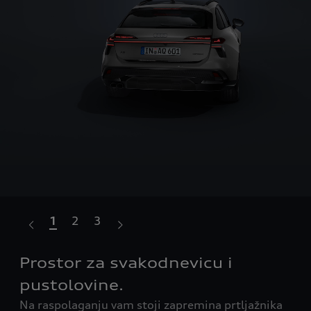
1
2
3
na
Prostor za svakodnevicu i
Sp
Uz 
pustolovine.
kg 
Na raspolaganju vam stoji zapremina prtljažnika