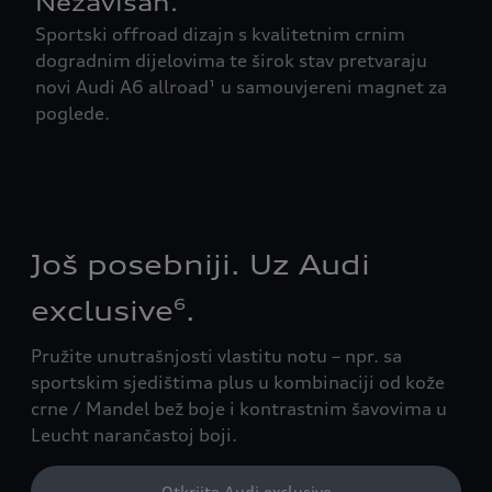
Nezavisan.
Sportski offroad dizajn s kvalitetnim crnim
dogradnim dijelovima te širok stav pretvaraju
novi Audi A6 allroad¹ u samouvjereni magnet za
poglede.
Još posebniji. Uz Audi
exclusive
.
6
Pružite unutrašnjosti vlastitu notu – npr. sa
sportskim sjedištima plus u kombinaciji od kože
crne / Mandel bež boje i kontrastnim šavovima u
Leucht narančastoj boji.
Otkrijte Audi exclusive