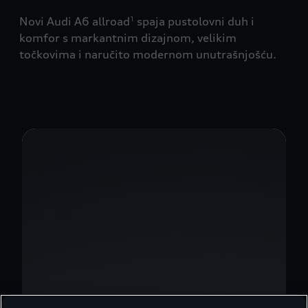
Novi Audi A6 allroad
spaja pustolovni duh i
1
komfor s markantnim dizajnom, velikim
točkovima i naručito modernom unutrašnjošću.