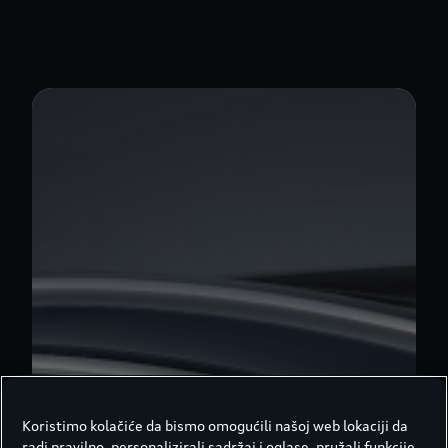
Koristimo kolačiće da bismo omogućili našoj web lokaciji da
radi pravilno, personalizirali sadržaj i oglase, pružali funkcije