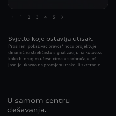
1
2
3
4
5
t-highlights.skipLinkText__
Svjetlo koje ostavlja utisak.
Prošireni pokazivač pravca¹ noću projektuje
dinamičnu streličastu signalizaciju na kolovoz,
kako bi drugim učesnicima u saobraćaju još
jasnije ukazao na promjenu trake ili skretanje.
U samom centru
dešavanja.