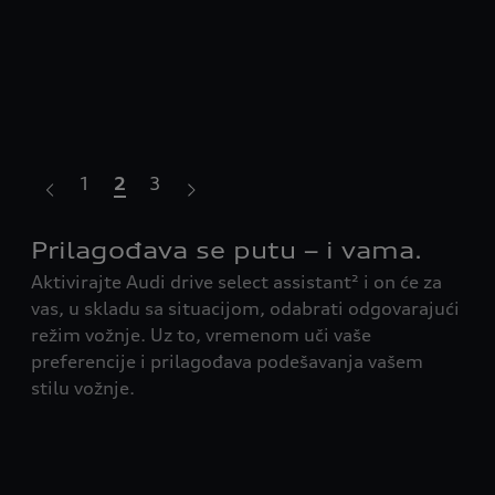
1
2
3
e.
Prilagođava se putu – i vama.
Do
Aktivirajte Audi drive select assistant² i on će za
pr
vas, u skladu sa situacijom, odabrati odgovarajući
Ne 
režim vožnje. Uz to, vremenom uči vaše
⁰:
aut
preferencije i prilagođava podešavanja vašem
već
stilu vožnje.