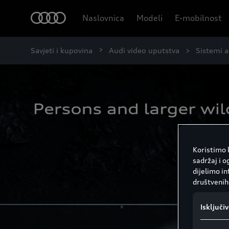
Naslovnica
Modeli
E-mobilnost
Savjeti i kupovina
Audi video uputstva
Sistemi a
Koristimo k
sadržaj i o
dijelimo i
društvenih 
Isključi