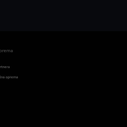
 oprema
rtnera
alna oprema