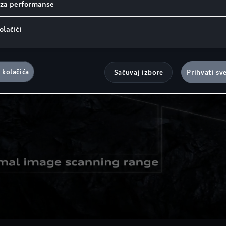
i za performanse
olačići
 kolačića
Sačuvaj izbore
Prihvati sv