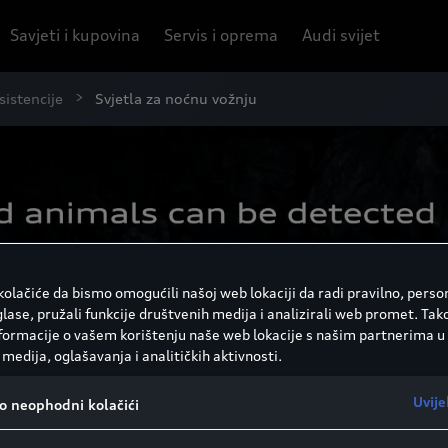
Savjeti i kupovina
Servis i oprema
Audi svijet
sistencije
Svjetla za noćnu vožnju
olačiće da bismo omogućili našoj web lokaciji da radi pravilno, person
glase, pružali funkcije društvenih medija i analizirali web promet. Tak
nformacije o vašem korištenju naše web lokacije s našim partnerima u
medija, oglašavanja i analitičkih aktivnosti.
Uvije
vo neophodni kolačići