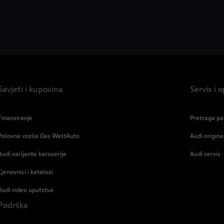
Savjeti i kupovina
Servis i
Finansiranje
Pretraga pa
Polovna vozila Das WeltAuto
Audi origin
Audi varijante karoserije
Audi servis
Cjenovnici i katalozi
Audi video uputstva
Podrška