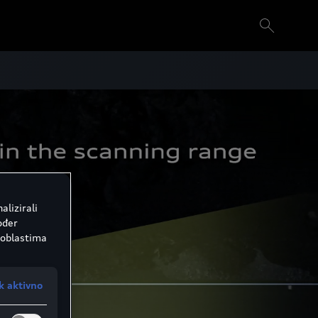
alizirali
ođer
 oblastima
k aktivno