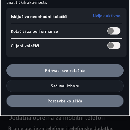
analitičkih aktivnosti.
Uvijek aktivno
Isključivo neophodni kolačići
Navigacioni sistemi
Kolačići za performanse
Sa našim navigacionim sistemima i ažuriranjima
možete brzo i bezbjedno da stignete do svog
Ciljani kolačići
odredišta.
Saznajte više
Odbrambeni sistem
Prihvati sve kolačiće
Tako da se štetočine ne mogu udobno smestiti u
Sačuvaj izbore
vašem Audiju.
Saznajte više
Postavke kolačića
Dodatna oprema za mobilni telefon
Brojne opcije za telefone i telefonske dodatke.