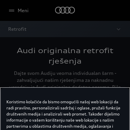
Meni
Retrofit
Audi originalna retrofit
rješenja
Dajte svom Audiju veoma individualan šarm -
zahvaljujući našim rješenjima za naknadnu
ugradnju iz Audi originalne dodatne opreme. Bilo
da su navigacioni sistemi, sistemi za odbranu od
glodara ili dodatna oprema za vaš mobilni telefon
Koristimo kolačiće da bismo omogućili našoj web lokaciji da
- otkrijte brojne opcije pomoću kojih možete, na
radi pravilno, personalizirali sadržaj i oglase, pružali funkcije
društvenih medija i analizirali web promet. Također dijelimo
primjer, da naknadno ugradite Audi sisteme za
informacije o vašem korištenju naše web lokacije s našim
pomoć i koji su optimalno prilagođeni vašem Audi
partnerima u oblastima društvenih medija, oglašavanja i
modelu u smislu funkcije i dizajna.