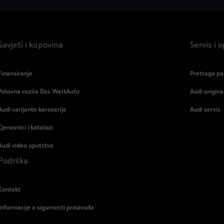
Savjeti i kupovina
Servis i
Finansiranje
Pretraga pa
Polovna vozila Das WeltAuto
Audi origin
Audi varijante karoserije
Audi servis
Cjenovnici i katalozi
Audi video uputstva
Podrška
Kontakt
Informacije o sigurnosti proizvoda