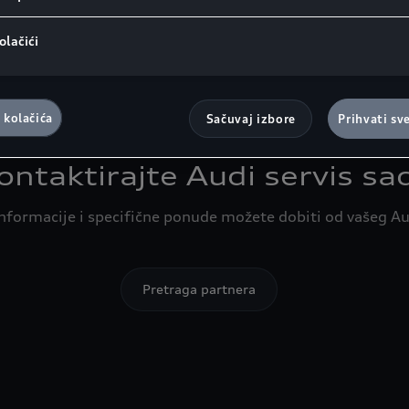
S
Saznajte više
olačići
 kolačića
Sačuvaj izbore
Prihvati sv
ontaktirajte Audi servis sa
nformacije i specifične ponude možete dobiti od vašeg Aud
Pretraga partnera