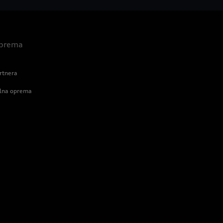
 oprema
rtnera
alna oprema