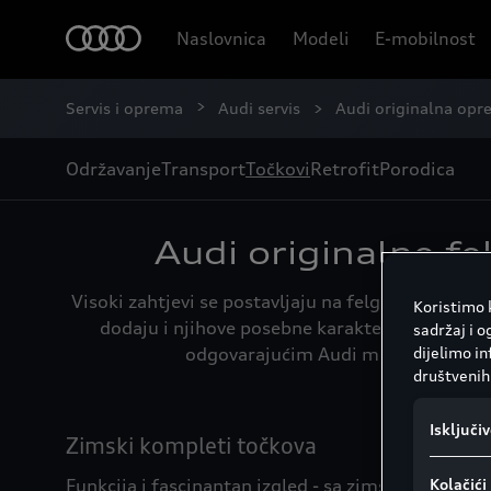
Naslovnica
Modeli
E-mobilnost
Servis i oprema
Audi servis
Audi originalna op
Održavanje
Transport
Točkovi
Retrofit
Porodica
Audi originalne fe
Visoki zahtjevi se postavljaju na felge i zimske 
Koristimo k
dodaju i njihove posebne karakteristike, kao št
sadržaj i o
dijelimo i
odgovarajućim Audi modelom. Otkri
društvenih 
Isključi
Zimski kompleti točkova
Funkcija i fascinantan izgled - sa zimskim
Kolačić