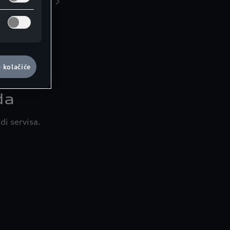
aznajte više
e kolačiće
da
i servisa.