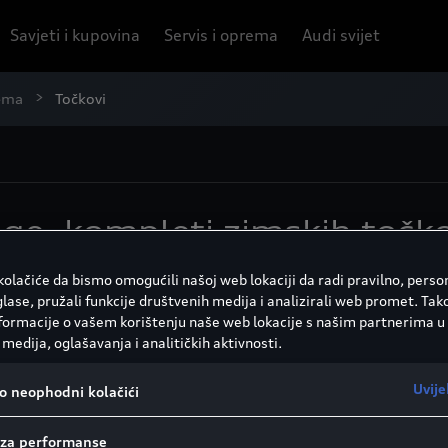
Savjeti i kupovina
Servis i oprema
Audi svijet
rema
Točkovi
lge, kompleti zimskih točkov
točkove Audija. Moraju da impresioniraju dizajnom, izdržl
olačiće da bismo omogućili našoj web lokaciji da radi pravilno, person
o su različite veličine, nove tehnologije krakova i eksklu
glase, pružali funkcije društvenih medija i analizirali web promet. Tak
nformacije o vašem korištenju naše web lokacije s našim partnerima u
jte koje su ideje napravljene po mjeri Audi originalne do
medija, oglašavanja i analitičkih aktivnosti.
Uvije
vo neophodni kolačići
Felge
L
Sa Audi felgama ostavljate poseban utisak.
i za performanse