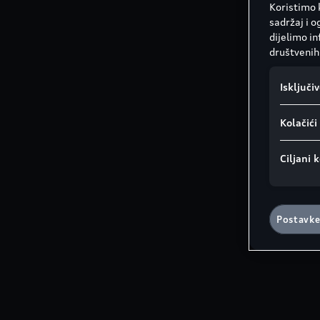
Koristimo k
sadržaj i o
dijelimo i
društvenih 
Isključi
Kolačić
Ciljani k
Postavke