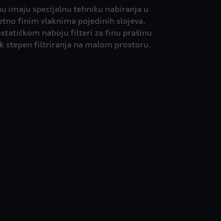
inu imaju specijalnu tehniku nabiranja u
etno finim vlaknima pojedinih slojeva.
ostatičkom naboju filteri za finu prašinu
k stepen filtriranja na malom prostoru.