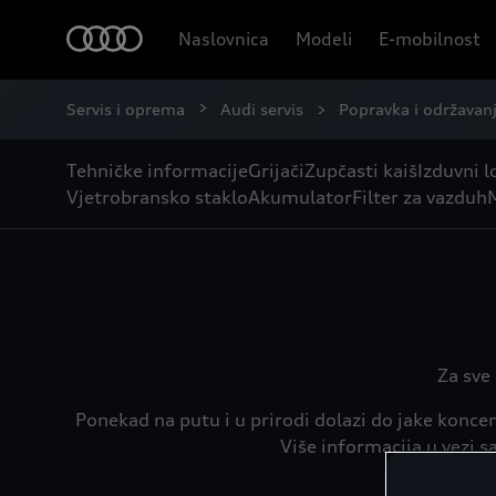
Naslovnica
Modeli
E-mobilnost
Servis i oprema
Audi servis
Popravka i održavan
Tehničke informacije
Grijači
Zupčasti kaiš
Izduvni l
Vjetrobransko staklo
Akumulator
Filter za vazduh
M
Za sve 
Ponekad na putu i u prirodi dolazi do jake konce
Više informacija u vezi s