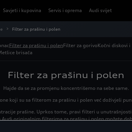
Savjeti i kupovina
Servis i oprema
Audi svijet
je
Filter za prašinu i polen
onac
Filter za prašinu i polen
Filter za gorivo
Kočni diskovi i
etlice brisača
Filter za prašinu i polen
Hajde da se za promjenu koncentrišemo na sebe same.
one koji su sa filterom za prašinu i polen već doživjeli pu
ntracije prašine. Uprkos tome, pravi filteri u unutrašnjo
a Audi originalnim filterima za prašinu i polen možete dob