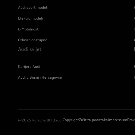
Audi sport modeli
Elektro modeli
E-Mobilnost
Odmah dostupno
Audi svijet
Karijera Audi
Audi u Bosni i Hercegovini
Copyright
Zaštita podataka
Impressum
Prav
@2025 Porsche BH d.o.o.