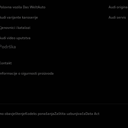
Polovna vozila Das WeltAuto
Audi origin
Audi varijante karoserije
Audi servis
Cjenovnici i katalozi
Audi video uputstva
Podrška
Kontakt
Informacije o sigurnosti proizvoda
no obavještenje
Kodeks ponašanja
Zaštita uzbunjivača
Data Act