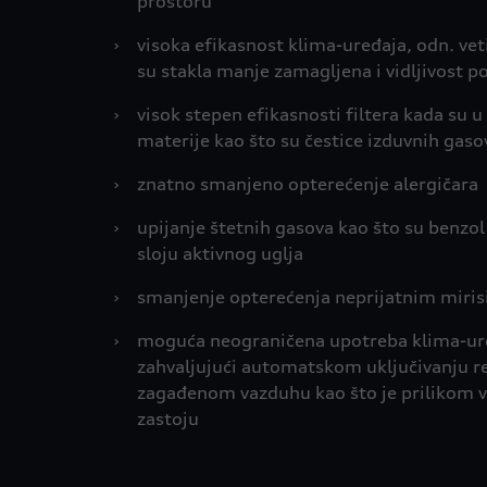
prostoru
›
visoka efikasnost klima-uređaja, odn. vet
su stakla manje zamagljena i vidljivost p
›
visok stepen efikasnosti filtera kada su u 
materije kao što su čestice izduvnih gasov
›
znatno smanjeno opterećenje alergičara
›
upijanje štetnih gasova kao što su benzol 
sloju aktivnog uglja
›
smanjenje opterećenja neprijatnim miri
›
moguća neograničena upotreba klima-uređ
zahvaljujući automatskom uključivanju rec
zagađenom vazduhu kao što je prilikom vo
zastoju