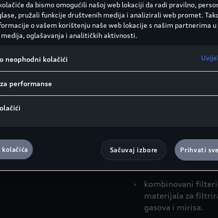
olačiće da bismo omogućili našoj web lokaciji da radi pravilno, person
glase, pružali funkcije društvenih medija i analizirali web promet. Tak
nformacije o vašem korištenju naše web lokacije s našim partnerima u
medija, oglašavanja i analitičkih aktivnosti.
Pravo rešenje 
Uvije
vo neophodni kolačići
Kako funkcioniš
i za performanse
prašinu i polen
olačići
›
filter kabine čisti 
razlika između filte
prašinu. Oni su nab
 kolačića
Sačuvaj izbore
Prihvati sv
›
filteri čestica se sa
čeiste vazduh od pr
›
kombinovani filteri 
materijala za filtr
gasova i mirisa.