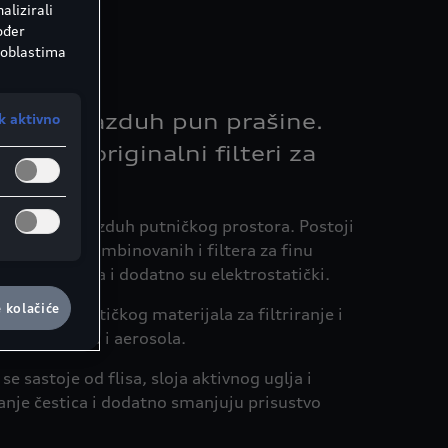
alizirali
ođer
 oblastima
kada je vazduh pun prašine.
k aktivno
u Audi originalni filteri za
:
ventilacioni vazduh putničkog prostora. Postoji
ra čestica, kombinovanih i filtera za finu
oranog oblika i dodatno su elektrostatički.
e kolačiće
stoje od sintetičkog materijala za filtriranje i
ašine, polena i aerosola.
se sastoje od flisa, sloja aktivnog uglja i
iranje čestica i dodatno smanjuju prisustvo