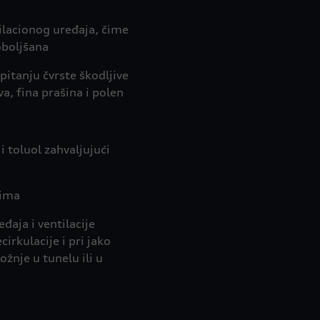
ilacionog uređaja, čime
oboljšana
pitanju čvrste škodljive
a, fina prašina i polen
i toluol zahvaljujući
sima
aja i ventilacije
irkulacije i pri jako
žnje u tunelu ili u