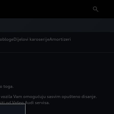
 obloge
Dijelovi karoserije
Amortizeri
no toga.
sti vozila Vam omogućuju sasvim opušteno disanje.
iti od Vašeg Audi servisa.