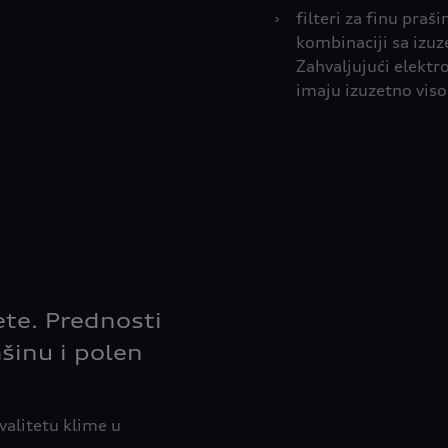
›
filteri za finu praš
kombinaciji sa izuz
Zahvaljujući elektr
imaju izuzetno viso
te. Prednosti
ašinu i polen
valitetu klime u