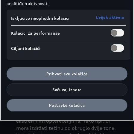
analitičkih aktivnosti.
Uvijek aktivno
Isključivo neophodni kolačići
Kolačići za performanse
Ciljani kolačići
Prihvati sve kolačiće
Sačuvaj izbore
Pri punom gasu pravi nekoliko hiljada
obrtaja u minuti i neprestano je zategnut -
Postavke kolačića
naravno, riječ je o zupčastom kaišu. On je
sastavni dio većine motora i izložen je
ekstremnim opterećenjima. Tako npr. on
mora izdržati težinu od okruglo dvije tone.