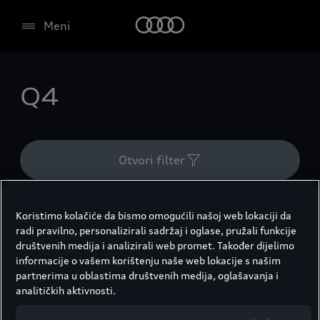
Meni
Q4
Otvori filter
Q4 e-tron
Resetuj filtere
Koristimo kolačiće da bismo omogućili našoj web lokaciji da
radi pravilno, personalizirali sadržaj i oglase, pružali funkcije
Rezultati (2)
društvenih medija i analizirali web promet. Također dijelimo
informacije o vašem korištenju naše web lokacije s našim
partnerima u oblastima društvenih medija, oglašavanja i
analitičkih aktivnosti.