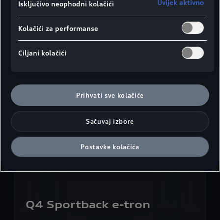
Uvijek aktivno
Isključivo neophodni kolačići
Kolačići za performanse
Q4 SUV e-tron
Ciljani kolačići
Informišite se
Prihvati sve kolačiće
Sačuvaj izbore
Postavke kolačića
Q4 Sportback e-tron