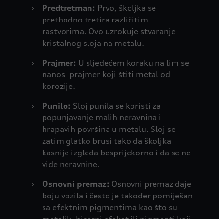
›
Predtretman:
Prvo, školjka se
prethodno tretira različitim
rastvorima. Ovo uzrokuje stvaranje
kristalnog sloja na metalu.
›
Prajmer:
U sljedećem koraku na lim se
nanosi prajmer koji štiti metal od
korozije.
›
Punilo:
Sloj punila se koristi za
popunjavanje malih neravnina i
hrapavih površina u metalu. Sloj se
zatim glatko brusi tako da školjka
kasnije izgleda besprijekorno i da se ne
vide neravnine.
›
Osnovni premaz:
Osnovni premaz daje
boju vozila i često je također pomiješan
sa efektnim pigmentima kao što su