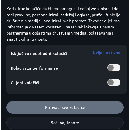
Koristimo kolačiće da bismo omogućili našoj web lokaciji da
Efikasno protiv
radi pravilno, personalizirali sadržaj i oglase, pružali funkcije
društvenih medija i analizirali web promet. Također dijelimo
površinskog filma
informacije o vašem korištenju naše web lokacije s našim
partnerima u oblastima društvenih medija, oglašavanja i
korozije
analitičkih aktivnosti.
Padavine koje sadrže gvožđe iz
Uvijek aktivno
Isključivo neophodni kolačići
industrijskih regija ili abrazivne čestice sa
kolovoza, koje vjetar često nosi
Kolačići za performanse
kilometrima, uzrok su malih, crvenih mrlja
rđe. Međutim, ovo nije tipično oštećenje od
rđe niti ove mrlje ukazuju na loš kvalitet
Ciljani kolačići
farbe vašeg vozila. Postoje dva načina za
uklanjanje filma rđe. Manji zarazi se
„brišu“ ručno i na određenim mjestima, a
Prihvati sve kolačiće
veće mrlje od rđe se tretiraju posebnim
industrijskim sredstvom za uklanjanje
Sačuvaj izbore
prašine.