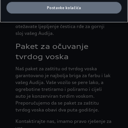
Kako sprečiti:
Profesionalnim, redovnim
Postavke kolačića
nanošenjem tvrdog voska možete zaštititi
boju od opštih uticaja okoline. Takođe
otežavate ljepljenje čestica rđe za gornji
sloj vašeg Audija.
Paket za očuvanje
tvrdog voska
Naš paket za zaštitu od tvrdog voska
garantovano je najbolja briga za farbu i lak
vašeg Audija. Vaše vozilo se pere lako, a
ogrebotine tretiramo i poliramo i cijeli
auto je konzerviran tvrdim voskom.
Preporučujemo da se paket za zaštitu
tvrdog voska obavi dva puta godišnje.
Kontaktirajte nas, imamo pravo rješenje za