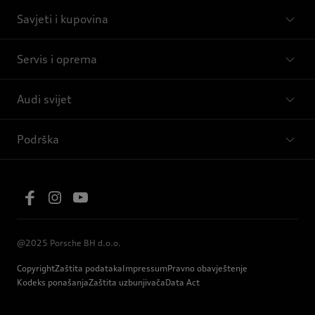
Savjeti i kupovina
Servis i oprema
Audi svijet
Podrška
@2025 Porsche BH d.o.o.
Copyright
Zaštita podataka
Impressum
Pravno obavještenje
Kodeks ponašanja
Zaštita uzbunjivača
Data Act