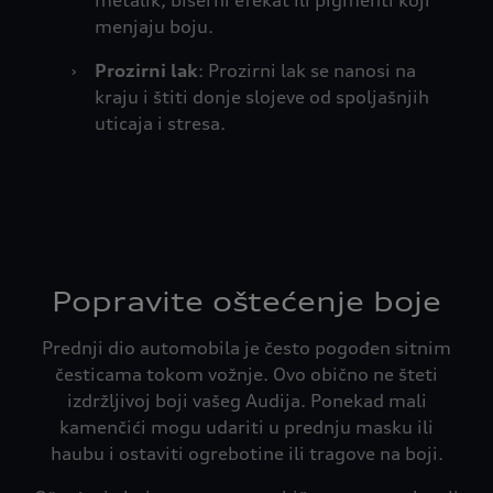
metalik, biserni efekat ili pigmenti koji
menjaju boju.
›
Prozirni lak
: Prozirni lak se nanosi na
kraju i štiti donje slojeve od spoljašnjih
uticaja i stresa.
Popravite oštećenje boje
Prednji dio automobila je često pogođen sitnim
česticama tokom vožnje. Ovo obično ne šteti
izdržljivoj boji vašeg Audija. Ponekad mali
kamenčići mogu udariti u prednju masku ili
haubu i ostaviti ogrebotine ili tragove na boji.