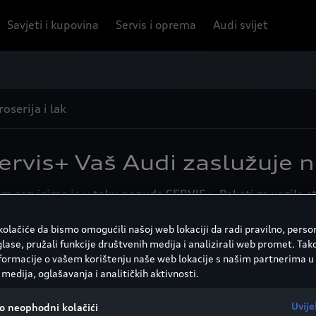
Savjeti i kupovina
Servis i oprema
Audi svijet
oserija i lak
ervis+ Vaš Audi zaslužuje n
m servisima je u toku ponuda SERVIS+. Paketi za vozila st
olačiće da bismo omogućili našoj web lokaciji da radi pravilno, person
glase, pružali funkcije društvenih medija i analizirali web promet. Tak
nformacije o vašem korištenju naše web lokacije s našim partnerima u
medija, oglašavanja i analitičkih aktivnosti.
Za vozila starija od 4 
Uvije
redovnog održavanja. Uz
vo neophodni kolačići