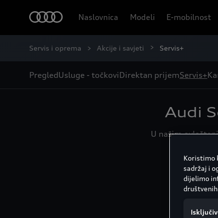
Naslovnica
Modeli
E-mobilnost
Servis i oprema
Akcije i savjeti
Servis+
Pregled
Usluge - točkovi
Direktan prijem
Servis+
Kar
Audi S
U našim ovlašteni
Koristimo k
sadržaj i o
dijelimo i
društvenih 
Isključi