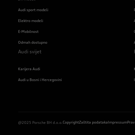
Audi sport modeli
Elektro modeli
E-Mobilnost
Odmah dostupno
Audi svijet
Karijera Audi
Audi u Bosni i Hercegovini
Copyright
Zaštita podataka
Impressum
Prav
@2025 Porsche BH d.o.o.