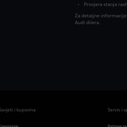
›
Provjera stanja ras
Za detaljne informacije
Audi dilera.
Savjeti i kupovina
Servis i
Finansiranje
Pretraga pa