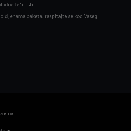
hladne tečnosti
 o cijenama paketa, raspitajte se kod Vašeg
 oprema
rtnera