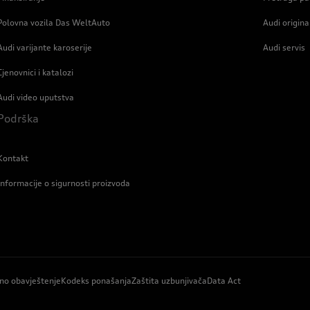
Polovna vozila Das WeltAuto
Audi origin
Audi varijante karoserije
Audi servis
Cjenovnici i katalozi
Audi video uputstva
Podrška
Kontakt
Informacije o sigurnosti proizvoda
no obavještenje
Kodeks ponašanja
Zaštita uzbunjivača
Data Act