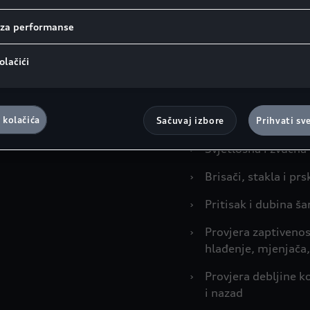
provjerenog kvaliteta i a
propisuje proizvođač, p
i za performanse
servisa uključen je i di
olačići
Pozicije koje s
SERVIS+:
›
Akumulator
 kolačića
Sačuvaj izbore
Prihvati sv
›
Svjetlosna i zvučna 
›
Brisači, stakla i prs
›
Pritisak i dubina š
›
Provjera zaptivenos
hlađenje, mjenjača
›
Provjera debljine k
i nazad