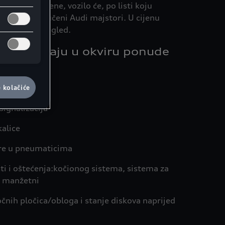
traktivne cijene, vozilo će, po listi koju
regledati obučeni Audi majstori. U cijenu
jagnostički pregled.
e pregledaju u okviru ponude
e kolačiće
signalizacija
kalice
are u pneumaticima
ti i oštećenja:kočionog sistema, sistema za
, manžetni
očnih pločica/obloga i stanje diskova naprijed