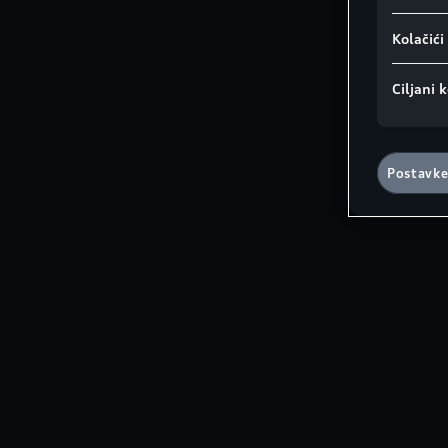
Kolačić
Ciljani k
Postavke