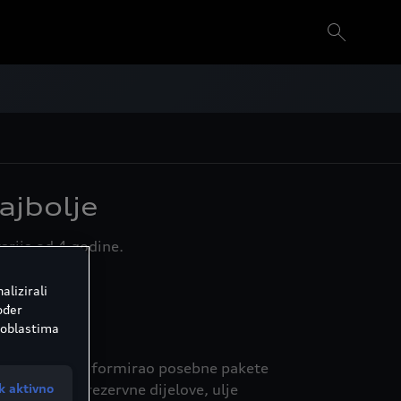
ajbolje
arija od 4 godine.
alizirali
ođer
 oblastima
godine, Audi je formirao posebne pakete
k aktivno
 originalne rezervne dijelove, ulje